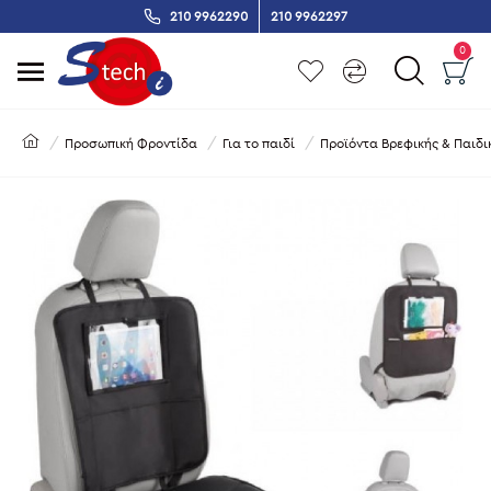
210 9962290
210 9962297
0
Προσωπική Φροντίδα
Για το παιδί
Προϊόντα Βρεφικής & Παιδι