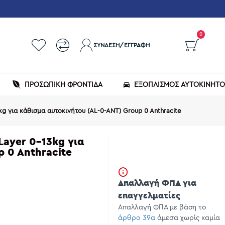
0
ΣΎΝΔΕΣΗ/ΕΓΓΡΑΦΉ
ΠΡΟΣΩΠΙΚΗ ΦΡΟΝΤΙΔΑ
ΕΞΟΠΛΙΣΜΌΣ ΑΥΤΟΚΙΝΉΤ
kg για κάθισμα αυτοκινήτου (AL-0-ANT) Group 0 Anthracite
Layer 0-13kg για
p 0 Anthracite
Απαλλαγή ΦΠΑ για
επαγγελματίες
Απαλλαγή ΦΠΑ με βάση το
άρθρο 39α
άμεσα χωρίς καμία