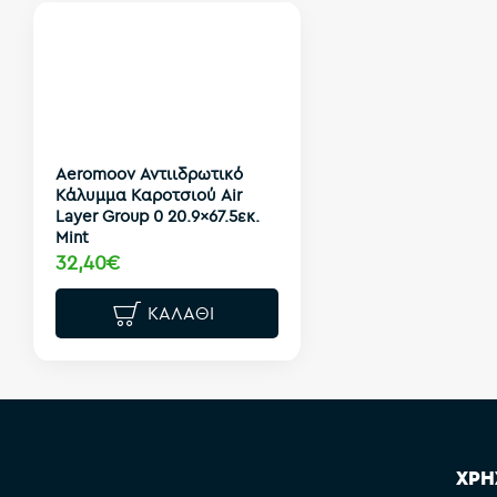
Aeromoov Αντιιδρωτικό
Κάλυμμα Καροτσιού Air
Layer Group 0 20.9x67.5εκ.
Mint
32,40€
ΚΑΛΆΘΙ
ΧΡΗ