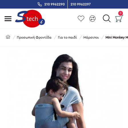
210 9962290
210 9962297
0
Προσωπική Φροντίδα
Για το παιδί
Μάρσιποι
Mini Monkey Μ