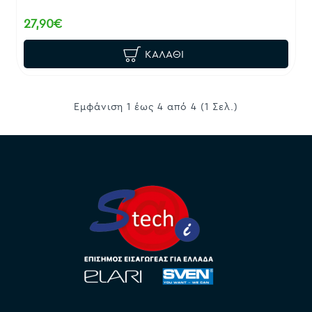
27,90€
ΚΑΛΆΘΙ
Εμφάνιση 1 έως 4 από 4 (1 Σελ.)