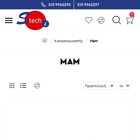
210 9962290
210 9962297
0
Κατασκευαστής
Mam
MAM