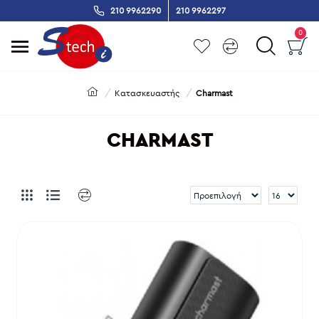
210 9962290
210 9962297
0
Κατασκευαστής
Charmast
CHARMAST