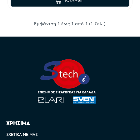
ΚΑΛΆΘΙ
Εμφάνιση 1 έως 1 από 1 (1 Σελ.)
ΧΡΗΣΙΜΑ
ΣΧΕΤΙΚΆ ΜΕ ΜΑΣ