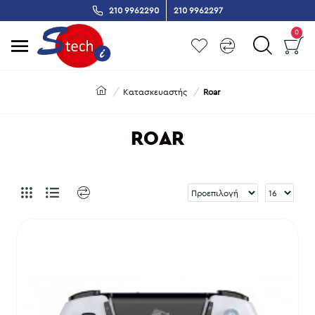
210 9962290
210 9962297
0
Κατασκευαστής
Roar
ROAR