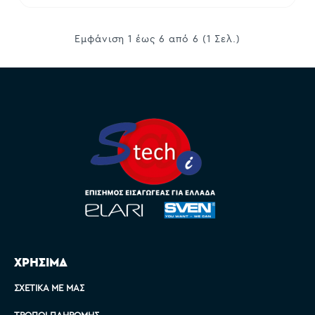
Εμφάνιση 1 έως 6 από 6 (1 Σελ.)
ΧΡΗΣΙΜΑ
ΣΧΕΤΙΚΆ ΜΕ ΜΑΣ
ΤΡΌΠΟΙ ΠΛΗΡΩΜΉΣ