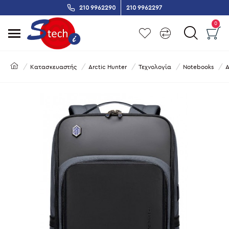
210 9962290
210 9962297
0
Κατασκευαστής
Arctic Hunter
Τεχνολογία
Notebooks
A