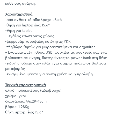
κάθε σας ανάγκη.
Χαρακτηριστικά
-από ανθεκτικό αδιάβροχο υλικό
-θήκη για laptop έως 15.6"
-θήκη για tablet
-μεγάλος εσωτερικός χώρος
-φερμουάρ κορυφαίας ποιότητας YKK
-πληθώρα θηκών για μικροαντικείμενα και organizer
– Ενσωματωμένη θύρα USB, φορτίζει τις συσκευές σας ενώ
βρίσκεστε σε κίνηση, διατηρώντας το power bank στη θήκη
-ειδική υποδοχή στην πλάτη για στήριξη επάνω σε βαλίτσα
μεταφοράς
-ενισχυμένο ιμάντα για άνετη χρήση και χειρολαβή
Τεχνικά χαρακτηριστικά
υλικό: πολυεστέρας (αδιάβροχο)
χρώμα: γκρι
διαστάσεις: 44x29x15cm
βάρος: 1.28Kg
θήκη laptop: έως 15.6"