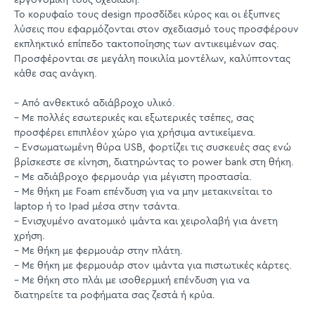
Το κορυφαίο τους design προσδίδει κύρος και οι έξυπνες
λύσεις που εφαρμόζονται στον σχεδιασμό τους προσφέρουν
εκπληκτικό επίπεδο τακτοποίησης των αντικειμένων σας.
Προσφέρονται σε μεγάλη ποικιλία μοντέλων, καλύπτοντας
κάθε σας ανάγκη.
– Από ανθεκτικό αδιάβροχο υλικό.
– Με πολλές εσωτερικές και εξωτερικές τσέπες, σας
προσφέρει επιπλέον χώρο για χρήσιμα αντικείμενα.
– Ενσωματωμένη θύρα USB, φορτίζει τις συσκευές σας ενώ
βρίσκεστε σε κίνηση, διατηρώντας το power bank στη θήκη.
– Με αδιάβροχο φερμουάρ για μέγιστη προστασία.
– Με θήκη με Foam επένδυση για να μην μετακινείται το
laptop ή το Ipad μέσα στην τσάντα.
– Ενισχυμένο ανατομικό ιμάντα και χειρολαβή για άνετη
χρήση.
– Με θήκη με φερμουάρ στην πλάτη.
– Με θήκη με φερμουάρ στον ιμάντα για πιστωτικές κάρτες.
– Με θήκη στο πλάι με ισοθερμική επένδυση για να
διατηρείτε τα ροφήματα σας ζεστά ή κρύα.