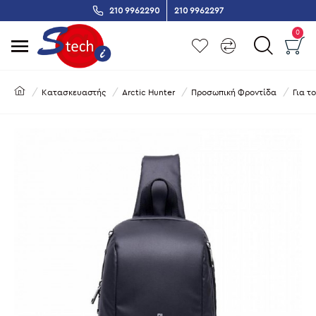
210 9962290
210 9962297
0
Κατασκευαστής
Arctic Hunter
Προσωπική Φροντίδα
Για τ