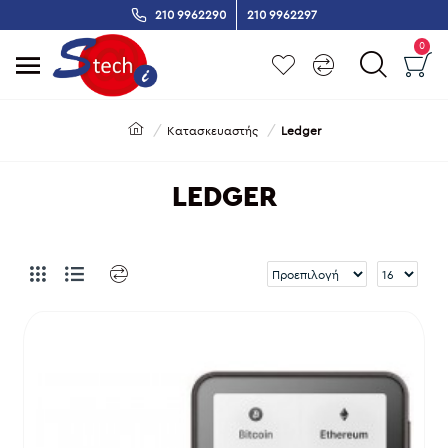
210 9962290
210 9962297
0
Κατασκευαστής
Ledger
LEDGER