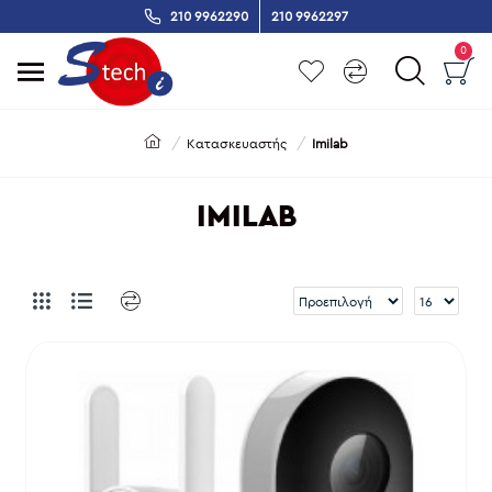
210 9962290
210 9962297
0
Κατασκευαστής
Imilab
IMILAB