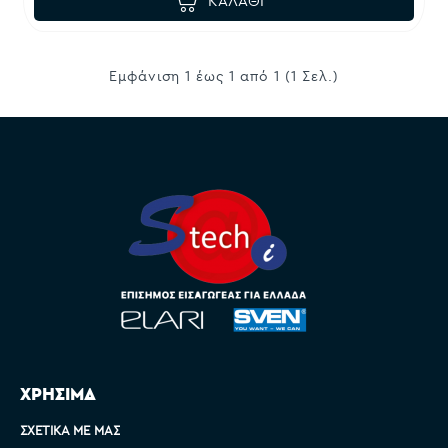
ΚΑΛΆΘΙ
Εμφάνιση 1 έως 1 από 1 (1 Σελ.)
ΧΡΗΣΙΜΑ
ΣΧΕΤΙΚΆ ΜΕ ΜΑΣ