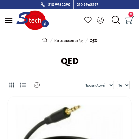
210 9962290
210 9962297
0
Κατασκευαστής
QED
QED