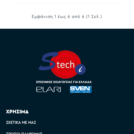
Εμφάνιση 1 έως 6 από 6 (1 Σελ.)
ΧΡΗΣΙΜΑ
ΣΧΕΤΙΚΆ ΜΕ ΜΑΣ
ΤΡΌΠΟΙ ΠΛΗΡΩΜΉΣ