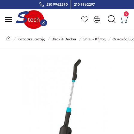
210 9962290
210 9962297
0
Κατασκευαστής
Black & Decker
Σπίτι - Κήπος
Οικιακός Εξ