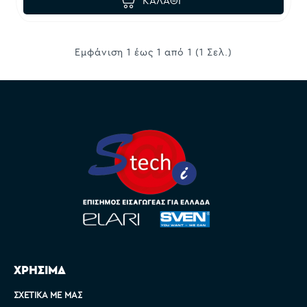
ΚΑΛΆΘΙ
Εμφάνιση 1 έως 1 από 1 (1 Σελ.)
ΧΡΗΣΙΜΑ
ΣΧΕΤΙΚΆ ΜΕ ΜΑΣ