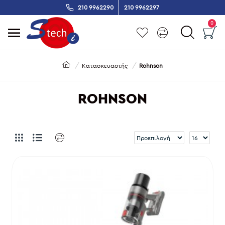
210 9962290
210 9962297
0
Κατασκευαστής
Rohnson
ROHNSON