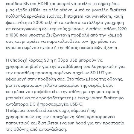
εισόδου βίντεο HDMI και μπορεί να στείλει το σήμα μέσω
μιας εξόδου HDMI σε άλλη οθόνη. Αυτό το μοντέλο διαθέτει
πολλαπλά εργαλεία εικόνας, histogram και waveform, και η
φωτεινότητα 2000 cd/m² το καθιστά κατάλληλο για χρήση
σε εσωτερικούς ή εξωτερικούς χώρους. Διαθέτει οθόνη 1920
x 1080 που υποστηρίζει ζωντανή προβολή από την κάμερά
σας και μπορείτε να παρακολουθείτε τον ήχο μέσω του
ενσωματωμένου ηχείου ή της θύρας ακουστικών 3,5mm.
Η υποδοχή κάρτας SD ή η θύρα USB μπορούν να
χρησιμοποιηθούν για την αναβάθμιση του λογισμικού ή για
την προσθήκη προσαρμοσμένων αρχείων 3D LUT για
εφαρμογή στην προβολή σας. Στο πίσω μέρος της οθόνης,
μια ενσωματωμένη πλάκα μπαταρίας της σειράς L σάς
επιτρέπει να τροφοδοτείτε την οθόνη με την μπαταρία ή
μπορείτε να την τροφοδοτήσετε με ένα χωριστά διαθέσιμο
αντάπτορα DC ή προσαρμογέα USB-C.
Η κάμερα τοποθετείται σε cage, κάμερα ή rig
χρησιμοποιώντας την παρεχόμενη βάση προσαρμογέα
παπουτσιού και διατίθεται ενα sun hood για την προστασία
της οθόνης από αντανάκλαση.