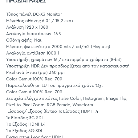
ΠΡΟΔΙΑΓΡΑΦΕΣ
Τύπος πάνελ DC-X3 Monitor
Μέγεθος οθόνης 6,0" / 15,2 εκατ.
Ανάλυση 1920 x 1080
Αναλογία διαστάσεων 16:9
Οθόνη αφής Ναι
Μέγιστη φωτεινότητα 2000 nits / cd/m2 (Μέγιστη)
Αναλογία αντίθεση 1000:1
Υποστήριξη χρωμάτων 16,7 εκατομμύρια χρώματα (8-bit)
Υποστήριξη HDR Δεν προσδιορίζεται από τον κατασκευαστή
Pixel ανά ίντσα (ppi) 360 ppi
Color Gamut 100% Rec. 709
Παρακολούθηση LUT σε πραγματικό χρόνο Όχι
Color Gamut 100% Rec. 709
Στοιχεία ελέγχου εικόνας False Color, Histogram, Image Flip,
Pixel-to-Pixel Zoom, RGB Parade, Waveform
Είσοδος/Έξοδος βίντεο 1x Είσοδος HDMI 1.4
1x Είσοδος 3G-SDI
1 x Έξοδος HDMI 1.4
1 x Έξοδος 3G-SDI
Ενσωματωμένος ήχος HDMI