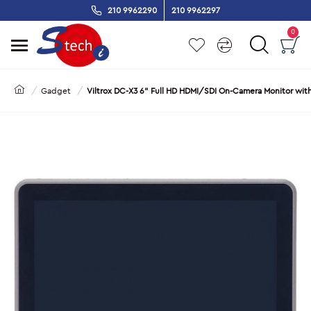
210 9962290
210 9962297
0
Gadget
Viltrox DC-X3 6" Full HD HDMI/SDI On-Camera Monitor wi