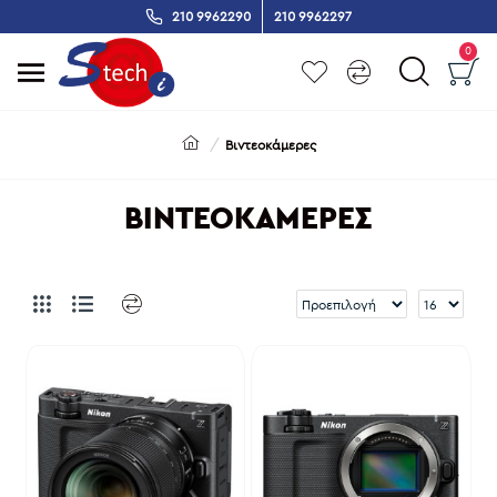
210 9962290
210 9962297
0
Βιντεοκάμερες
ΒΙΝΤΕΟΚΆΜΕΡΕΣ