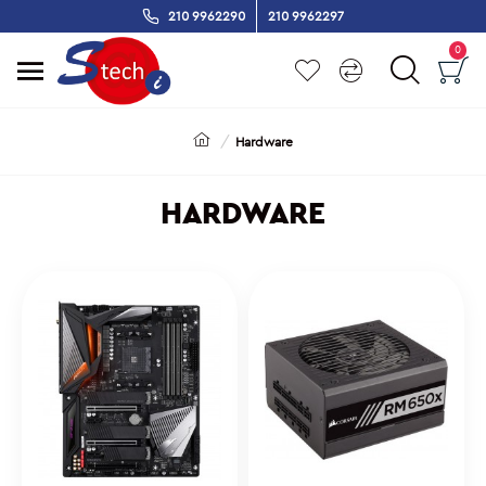
210 9962290
210 9962297
0
Hardware
HARDWARE