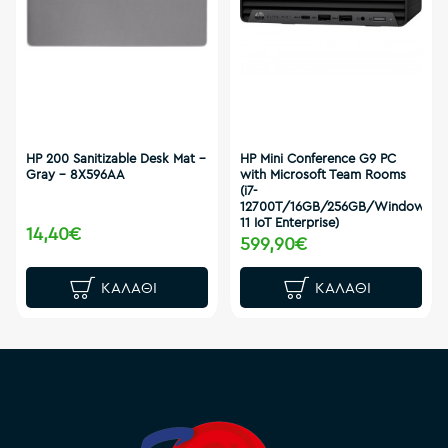
HP 200 Sanitizable Desk Mat -
HP Mini Conference G9 PC
Gray - 8X596AA
with Microsoft Team Rooms
(i7-
12700T/16GB/256GB/Windows
11 IoT Enterprise)
14,40€
599,90€
ΚΑΛΆΘΙ
ΚΑΛΆΘΙ