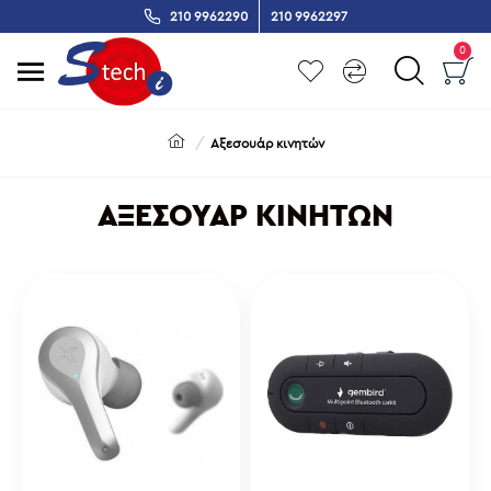
210 9962290
210 9962297
0
Αξεσουάρ κινητών
ΑΞΕΣΟΥΆΡ ΚΙΝΗΤΏΝ