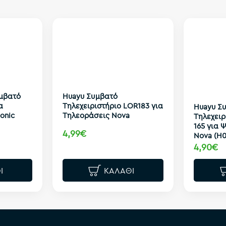
υμβατό
Huayu Συμβατό
α
Τηλεχειριστήριο LOR183 για
Huayu Σ
onic
Τηλεοράσεις Nova
Τηλεχειρ
165 για 
4,99€
Nova (H
4,90€
Ι
ΚΑΛΆΘΙ