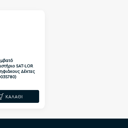
υμβατό
ιστήριο SAT-LOR
Ψηφιάκους Δέκτες
0035780)
ΚΑΛΆΘΙ