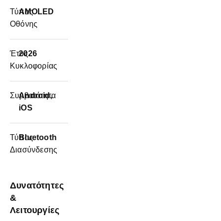
Τύπος
AMOLED
Οθόνης
Έτος
2026
Κυκλοφορίας
Συμβατότητα
Android,
iOS
Τύπος
Bluetooth
Διασύνδεσης
Δυνατότητες
&
Λειτουργίες