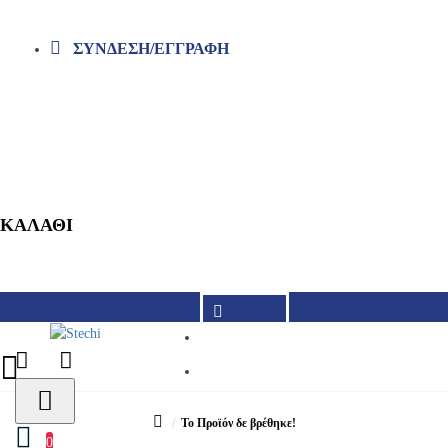
ΣΎΝΔΕΣΗ/ΕΓΓΡΑΦΉ
ΚΑΛΆΘΙ
210 9962290
210 9962297
Το Προϊόν δε βρέθηκε!
0