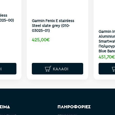
nless
3025-00)
Garmin Fenix E stainless
Steel slate grey (010-
03025-01)
Garmin I
Alumini
425,00€
Smartwa
Παλμογρ
Blue Ban
451,70€
Ι
ΚΑΛΆΘΙ
ΣΙΜΑ
ΠΛΗΡΟΦΟΡΙΕΣ