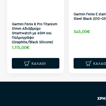
Garmin Fenix E stai
Steel Black (010-0
Garmin Fenix 8 Pro Titanium
51mm Αδιάβροχο
545,00€
Smartwatch με eSIM και
Παλμογράφο
(Graphite/Black Silicone)
1.115,00€
ΚΑΛΆΘΙ
ΚΑΛΆΘ
ΧΡΗ