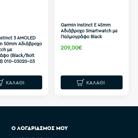
Garmin Instinct E 45mm
Αδιάβροχο Smartwatch με
Παλμογράφο Black
nstinct 3 AMOLED
um 50mm Αδιάβροχο
209,00€
tch με
άφο (Black/Bolt
d) 010-03020-03
ΚΑΛΆΘΙ
ΚΑΛΆΘΙ
Ο ΛΟΓΑΡΙΑΣΜΟΣ ΜΟΥ