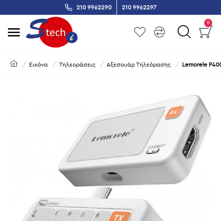
210 9962290
210 9962297
0
Εικόνα
Τηλεοράσεις
Αξεσουάρ Τηλεόρασης
Lemorele P400