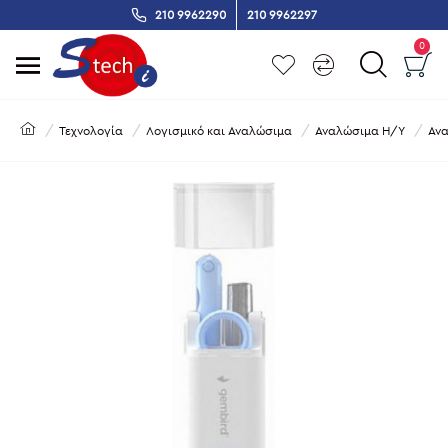
210 9962290
210 9962297
0
Τεχνολογία
Λογισμικό και Αναλώσιμα
Αναλώσιμα Η/Υ
Αν