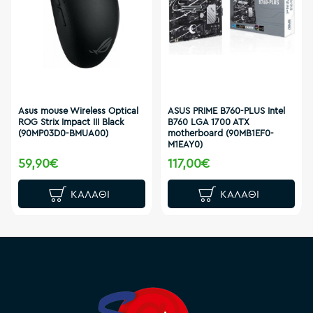
Asus mouse Wireless Optical
ASUS PRIME B760-PLUS Intel
ROG Strix Impact III Black
B760 LGA 1700 ATX
(90MP03D0-BMUA00)
motherboard (90MB1EF0-
M1EAY0)
59,90€
117,00€
ΚΑΛΆΘΙ
ΚΑΛΆΘΙ