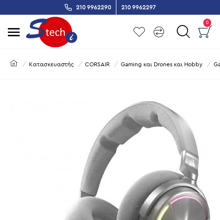
210 9962290
210 9962297
0
Κατασκευαστής
CORSAIR
Gaming και Drones και Hobby
G