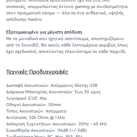
μηνύματα. Απόλαυσε κρυστάλλινο ήχο και στις δύο
συσκευές, ισορροπώντας έντονο gaming με συνδεσιμότητα
στον πραγματικό κόσμο — όλα σε ένα ανθεκτικό, υψηλής
απόδοσης πακέτο.
Εξατομικευμένο για μέγιστη απόδοση
Με το μοναδικό σου ηχητικό αποτύπωμα, υποστηριζόμενο
από το SoundID, θα ακούς κάθε λεπτομέρεια ακριβώς όπως
έχει σχεδιαστεί, αποκτώντας πλεονέκτημα σε κάθε παιχνίδι.
Τεχνικές Προδιαγραφές
Διεπαφή Ακουστικών: Ασύρματος δέκτης USB
Διάρκεια Μπαταρίας Ακουστικών: Έως 30 ώρες
Λογισμικό iCUE: Ναι
Οδηγοί Ακουστικών: 50mm
Τύπος Ακουστικών: Ασύρματα
Αντίσταση: 32k Ohms @ 1 kHz
Απόκριση Συχνοτήτων Ακουστικών: 20Hz – 40 kHz
Ευαισθησία Ακουστικών: 116dB (+/-3dB)
Συμβατότητα Ήχου: PC, Mac, PS5, PS4