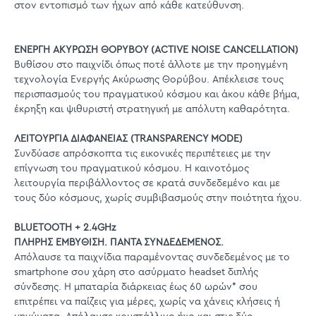
στον εντοπισμό των ήχων από κάθε κατεύθυνση.
ΕΝΕΡΓΗ ΑΚΥΡΩΣΗ ΘΟΡΥΒΟΥ (ACTIVE NOISE CANCELLATION)
Βυθίσου στο παιχνίδι όπως ποτέ άλλοτε με την προηγμένη
τεχνολογία Ενεργής Ακύρωσης Θορύβου. Απέκλεισε τους
περισπασμούς του πραγματικού κόσμου και άκου κάθε βήμα,
έκρηξη και ψιθυριστή στρατηγική με απόλυτη καθαρότητα.
ΛΕΙΤΟΥΡΓΙΑ ΔΙΑΦΑΝΕΙΑΣ (TRANSPARENCY MODE)
Συνδύασε απρόσκοπτα τις εικονικές περιπέτειες με την
επίγνωση του πραγματικού κόσμου. Η καινοτόμος
λειτουργία περιβάλλοντος σε κρατά συνδεδεμένο και με
τους δύο κόσμους, χωρίς συμβιβασμούς στην ποιότητα ήχου.
BLUETOOTH + 2.4GHz
ΠΛΗΡΗΣ ΕΜΒΥΘΙΣΗ. ΠΑΝΤΑ ΣΥΝΔΕΔΕΜΕΝΟΣ.
Απόλαυσε τα παιχνίδια παραμένοντας συνδεδεμένος με το
smartphone σου χάρη στο ασύρματο headset διπλής
σύνδεσης. Η μπαταρία διάρκειας έως 60 ωρών* σου
επιτρέπει να παίζεις για μέρες, χωρίς να χάνεις κλήσεις ή