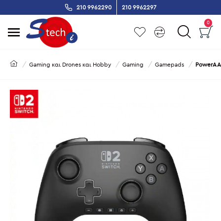
210 9962290
210 9962297
0
Gaming και Drones και Hobby
Gaming
Gamepads
PowerA A