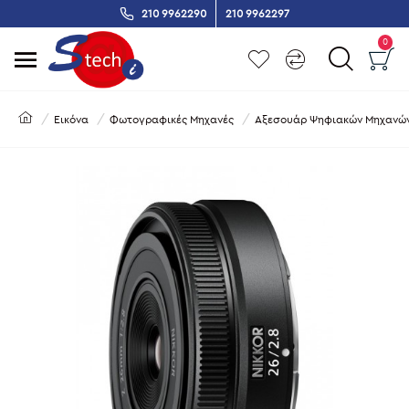
210 9962290
210 9962297
0
Εικόνα
Φωτογραφικές Μηχανές
Αξεσουάρ Ψηφιακών Μηχανώ