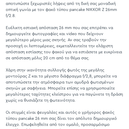
αποτυπώστε ξεχωριστές λήψεις από τη δική σας μοναδική
οπτική γωνία με τον φακό τύπου pancake NIKKOR Z 26mm
f/2.8.
Ευέλικτη εστιακή απόσταση 26 mm που σας επιτρέπει να
δημιουργείτε φωτογραφίες και video που δείχνουν
μεγαλύτερο μέρος μιας σκηνής. Αν σας τραβούν την
προσοχή οι λεπτομέρειες, εκμεταλλευτείτε την ελάχιστη
απόσταση εστίασης του φακού για να εστιάσετε με ευκρίνεια
σε απόσταση μόλις 20 cm από το θέμα σας.
Χάρη στην ικανότητα συλλογής φωτός της μεγάλης
μοντούρας Z και το μέγιστο διάφραγμα f/2,8, μπορείτε να
αποτυπώσετε την ατμόσφαιρα των αμυδρά φωτισμένων
σκηνών με σαφήνεια. Μπορείτε επίσης να χρησιμοποιείτε
μεγαλύτερες ταχύτητες κλείστρου για να παγώνετε τη δράση
χωρίς να θυσιάζετε τη φωτεινότητα.
Οι στιγμές είναι φευγαλέες και αυτός ο γρήγορος φακός
τύπου pancake 26 mm σας δίνει τον απόλυτο δημιουργικό
έλεγχο. Επωφεληθείτε από τον ομαλό, προσαρμόσιμο