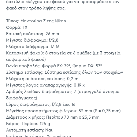
δακτύλιο ελέγχου του φακού για να προσαρμόσετε τον
φακό στον τρόπο λήψης σας.
Τύπος: Μοντούρα Ζ της Nikon
Φορμά: FX
Εστιακή απόσταση: 26 mm
Μέγιστο διάφραγμα: f/2,8
Ελάχιστο διάφραγμα: f/ 16
Κατασκευή φακού: 8 στοιχεία σε 6 ομάδες (με 3 στοιχεία
ασφαιρικού φακού)
Γωνία προβολής: Φορμά FX: 79°, Φορμά DX: 57°
Σύστημα εστίασης: Σύστημα εστίασης όλων των στοιχείων
Ελάχιστη απόσταση εστίασης: 0,2 m
Μέγιστος λόγος αναπαραγωγής: 0,19 x
Αριθμός λεπίδων διαφράγματος: 7 (στρογγυλό άνοιγμα
διαφράγματος)
Εύρος διαφράγματος: f/2,8 έως 16
Μέγεθος προσαρτήματος φίλτρου: 52 mm (P = 0,75 mm)
Διάμετρος x μήκος: Περίπου 70 mm x 23,5 mm
Βάρος: Περίπου 125 g
Αυτόματη εστίαση: Ναι
Εστίαση: Αυτόματη, Χειροκίνητη