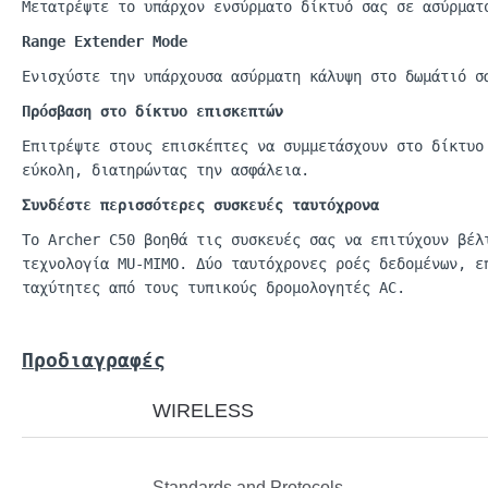
Μετατρέψτε το υπάρχον ενσύρματο δίκτυό σας σε ασύρματ
Range
Extender
Mode
Ενισχύστε την υπάρχουσα ασύρματη κάλυψη στο δωμάτιό σ
Πρόσβαση στο δίκτυο επισκεπτών
Επιτρέψτε στους επισκέπτες να συμμετάσχουν στο δίκτυ
εύκολη, διατηρώντας την ασφάλεια.
Συνδέστε περισσότερες συσκευές ταυτόχρονα
Το
Archer
C50 β
οηθά
τις
συσκευές
σας να επ
ιτύχουν
β
έλ
τεχνολογί
α MU-MIMO.
Δύο
τα
υτόχρονες
ροές
δεδομένων
, ε
τα
χύτητες
από
τους
τυ
π
ικούς
δρομολογητές
AC.
Προδιαγραφές
WIRELESS
Standards and Protocols