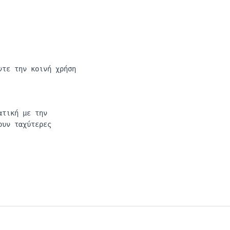
ντε την κοινή χρήση
α
τική
με
την
ουν
τα
χύτερες