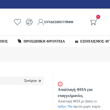
0
ΣΎΝΔΕΣΗ/ΕΓΓΡΑΦΉ
ΗΠΟΣ
ΠΡΟΣΩΠΙΚΗ ΦΡΟΝΤΙΔΑ
ΕΞΟΠΛΙΣΜΌΣ Α
Συνέχεια
Απαλλαγή ΦΠΑ για
επαγγελματίες
Απαλλαγή ΦΠΑ με βάση το
άρθρο 39α
άμεσα χωρίς καμία