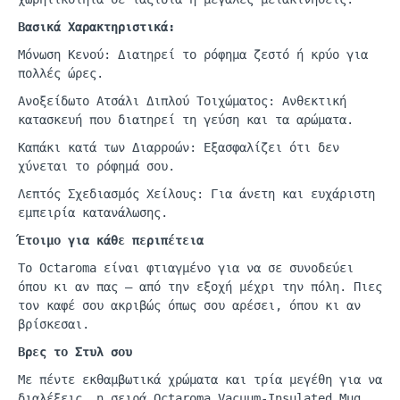
Βασικά Χαρακτηριστικά:
Μόνωση Κενού: Διατηρεί το ρόφημα ζεστό ή κρύο για
πολλές ώρες.
Ανοξείδωτο Ατσάλι Διπλού Τοιχώματος: Ανθεκτική
κατασκευή που διατηρεί τη γεύση και τα αρώματα.
Καπάκι κατά των Διαρροών: Εξασφαλίζει ότι δεν
χύνεται το ρόφημά σου.
Λεπτός Σχεδιασμός Χείλους: Για άνετη και ευχάριστη
εμπειρία κατανάλωσης.
Έτοιμο για κάθε περιπέτεια
Το
Octaroma
είναι φτιαγμένο για να σε συνοδεύει
όπου κι αν πας
—
από την εξοχή μέχρι την πόλη. Πιες
τον καφέ σου ακριβώς όπως σου αρέσει, όπου κι αν
βρίσκεσαι.
Βρες το Στυλ σου
Με πέντε εκθαμβωτικά χρώματα και τρία μεγέθη
γι
α να
δι
α
λέξεις
, η
σειρά
Octaroma
Vacuum-Insulated
Mug