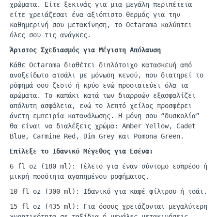
χρώματα. Είτε ξεκινάς για μια μεγάλη περιπέτεια
είτε χρειάζεσαι ένα αξιόπιστο θερμός για την
καθημερινή σου μετακίνηση, το
Octaroma
καλύπτει
όλες σου τις ανάγκες.
Άριστος Σχεδιασμός για Μέγιστη Απόλαυση
Κάθε
Octaroma
διαθέτει
διπλότοιχο
κατασκευή από
ανοξείδωτο ατσάλι με μόνωση κενού, που διατηρεί το
ρόφημά σου ζεστό ή κρύο ενώ προστατεύει όλα τα
αρώματα. Το καπάκι κατά των διαρροών εξασφαλίζει
απόλυτη ασφάλεια, ενώ το λεπτό χείλος προσφέρει
άνετη εμπειρία κατανάλωσης. Η μόνη σου “δυσκολία”
θα είναι να διαλέξεις χρώμα:
Amber
Yellow
,
Cadet
Blue
,
Carmine
Red,
Dim
Grey
και
Pomona
Green
.
Επίλεξε το Ιδανικό Μέγεθος για Εσένα:
6
fl
oz
(180
ml
): Τέλειο για έναν σύντομο εσπρέσο ή
μικρή ποσότητα αγαπημένου ροφήματος.
10
fl
oz
(300
ml
): Ιδανικό για κα
φέ
φίλτρου
ή
τσάι
.
15
fl
oz (435 ml):
Γι
α
όσους
χρειάζοντ
αι
μεγ
α
λύτερη
χωρητικότητ
α
σε
τα
ξίδι
α ή
μεγάλες
μετ
α
κινήσεις
.