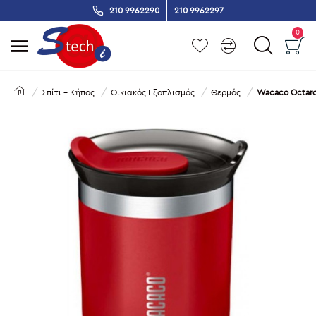
210 9962290
210 9962297
0
Σπίτι - Κήπος
Οικιακός Εξοπλισμός
Θερμός
Wacaco Octaro