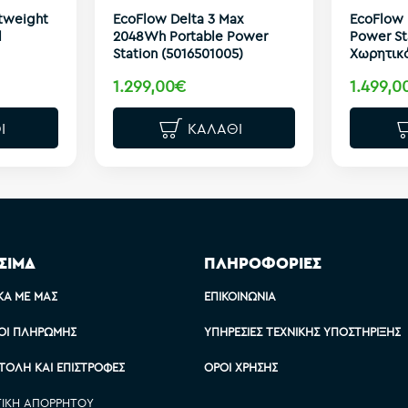
tweight
EcoFlow Delta 3 Max
EcoFlow 
l
2048Wh Portable Power
Power St
Station (5016501005)
Χωρητικ
1.299,00€
1.499,0
Ι
ΚΑΛΆΘΙ
ΣΙΜΑ
ΠΛΗΡΟΦΟΡΙΕΣ
ΚΆ ΜΕ ΜΑΣ
ΕΠΙΚΟΙΝΩΝΊΑ
ΟΙ ΠΛΗΡΩΜΉΣ
ΥΠΗΡΕΣΊΕΣ ΤΕΧΝΙΚΉΣ ΥΠΟΣΤΉΡΙΞΗΣ
ΤΟΛΉ ΚΑΙ ΕΠΙΣΤΡΟΦΈΣ
ΌΡΟΙ ΧΡΉΣΗΣ
ΤΙΚΉ ΑΠΟΡΡΉΤΟΥ