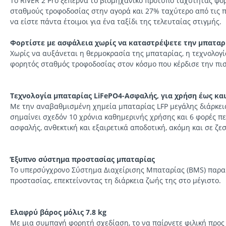
Το RIVER 2 Pro ξεπερνά το βιομηχανικό πρότυπο ταχύτητας φόρ
σταθμούς τροφοδοσίας στην αγορά και 27% ταχύτερο από τις πρ
να είστε πάντα έτοιμοι για ένα ταξίδι της τελευταίας στιγμής.
Φορτίστε με ασφάλεια χωρίς να καταστρέψετε την μπαταρ
Χωρίς να αυξάνεται η θερμοκρασία της μπαταρίας, η τεχνολογί
φορητός σταθμός τροφοδοσίας στον κόσμο που κέρδισε την πι
Τεχνολογία μπαταρίας LiFePO4-Ασφαλής, για χρήση έως και
Με την αναβαθμισμένη χημεία μπαταρίας LFP μεγάλης διάρκεια
σημαίνει σχεδόν 10 χρόνια καθημερινής χρήσης και 6 φορές πε
ασφαλής, ανθεκτική και εξαιρετικά αποδοτική, ακόμη και σε ζε
Έξυπνο σύστημα προστασίας μπαταρίας
Το υπερσύγχρονο Σύστημα Διαχείρισης Μπαταρίας (BMS) παρακο
προστασίας, επεκτείνοντας τη διάρκεια ζωής της στο μέγιστο.
Ελαφρύ βάρος μόλις 7.8 kg
Με μια συμπαγή φορητή σχεδίαση, το να παίρνετε φιλική προς τ