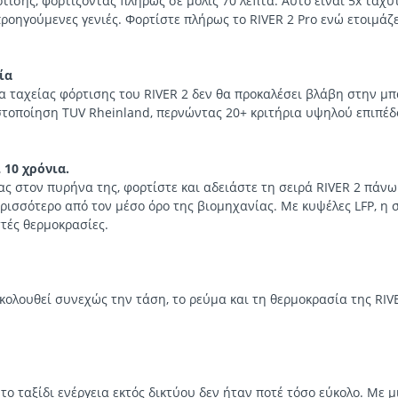
τισης, φορτίζοντας πλήρως σε μόλις 70 λεπτά. Αυτό είναι 5x ταχ
οηγούμενες γενιές. Φορτίστε πλήρως το RIVER 2 Pro ενώ ετοιμάζε
ία
α ταχείας φόρτισης του RIVER 2 δεν θα προκαλέσει βλάβη στην μπ
στοποίηση TUV Rheinland, περνώντας 20+ κριτήρια υψηλού επιπέδ
 10 χρόνια.
ς στον πυρήνα της, φορτίστε και αδειάστε τη σειρά RIVER 2 πάνω
ρισσότερο από τον μέσο όρο της βιομηχανίας. Με κυψέλες LFP, η σ
στές θερμοκρασίες.
λουθεί συνεχώς την τάση, το ρεύμα και τη θερμοκρασία της RIVE
ο ταξίδι ενέργεια εκτός δικτύου δεν ήταν ποτέ τόσο εύκολο. Με μι