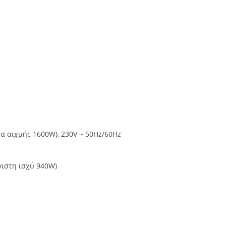
μα αιχμής 1600W), 230V ~ 50Hz/60Hz
γιστη ισχύ 940W)