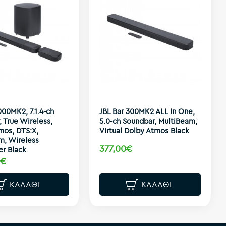
000MK2, 7.1.4-ch
JBL Bar 300ΜK2 ALL In One,
 True Wireless,
5.0-ch Soundbar, MultiBeam,
mos, DTS:X,
Virtual Dolby Atmos Black
m, Wireless
377,00€
r Black
0€
ΚΑΛΆΘΙ
ΚΑΛΆΘΙ