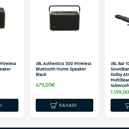
Wireless
JBL Authentics 300 Wireless
JBL Bar 1
eaker
Bluetooth Home Speaker
Soundbar,
Black
Dolby At
MultiBea
479,00€
Subwoofe
1.199,0
Ι
ΚΑΛΆΘΙ