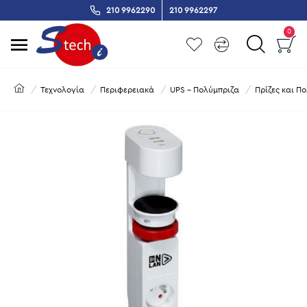
210 9962290
210 9962297
0
Τεχνολογία
Περιφερειακά
UPS - Πολύμπριζα
Πρίζες και Π