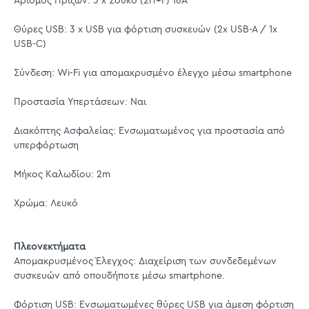
Αριθμός Πριζών: 3 x Σούκο (2Π+Γ) 16A
Θύρες USB: 3 x USB για φόρτιση συσκευών (2x USB-A / 1x
USB-C)
Σύνδεση: Wi-Fi για απομακρυσμένο έλεγχο μέσω smartphone
Προστασία Υπερτάσεων: Ναι
Διακόπτης Ασφαλείας: Ενσωματωμένος για προστασία από
υπερφόρτωση
Μήκος Καλωδίου: 2m
Χρώμα: Λευκό
Πλεονεκτήματα
Απομακρυσμένος Έλεγχος: Διαχείριση των συνδεδεμένων
συσκευών από οπουδήποτε μέσω smartphone.
Φόρτιση USB: Ενσωματωμένες θύρες USB για άμεση φόρτιση