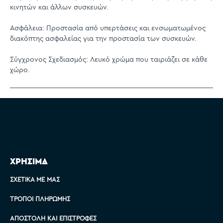
κινητών και άλλων συσκευών.
Ασφάλεια: Προστασία από υπερτάσεις και ενσωματωμένος
διακόπτης ασφαλείας για την προστασία των συσκευών.
Σύγχρονος Σχεδιασμός: Λευκό χρώμα που ταιριάζει σε κάθε
χώρο.
ΧΡΗΣΙΜΑ
ΣΧΕΤΙΚΆ ΜΕ ΜΑΣ
ΤΡΌΠΟΙ ΠΛΗΡΩΜΉΣ
ΑΠΟΣΤΟΛΉ ΚΑΙ ΕΠΙΣΤΡΟΦΈΣ