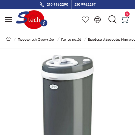
210 9962290
210 9962297
0
Προσωπική Φροντίδα
Για το παιδί
Βρεφικά Αξεσουάρ Μπάνιο