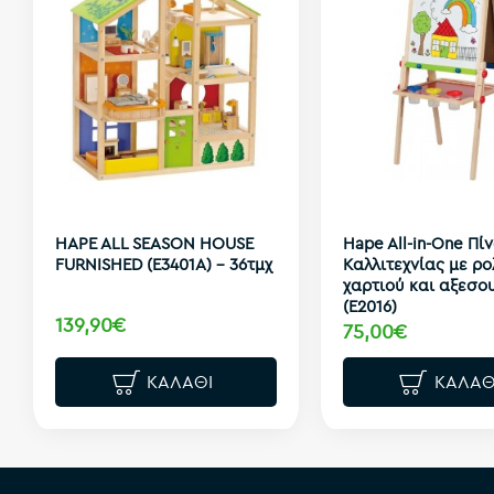
HAPE ALL SEASON HOUSE
Hape All-in-One Πί
FURNISHED (E3401A) - 36τμχ
Καλλιτεχνίας με ρο
χαρτιού και αξεσο
(E2016)
139,90€
75,00€
ΚΑΛΆΘΙ
ΚΑΛΆΘ