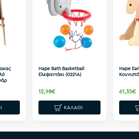
νακας
Hape Bath Basketball
Hape Earl
λό
Ελεφαντάκι (0221A)
Κουνιστό
υάρ
12,98€
61,35€
Ι
ΚΑΛΆΘΙ