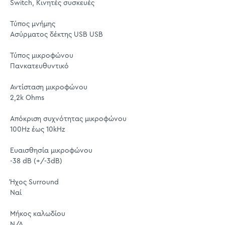
Switch, Κινητές συσκευές
Τύπος μνήμης
Ασύρματος δέκτης USB USB
Τύπος μικροφώνου
Πανκατευθυντικό
Αντίσταση μικροφώνου
2,2k Ohms
Απόκριση συχνότητας μικροφώνου
100Hz έως 10kHz
Ευαισθησία μικροφώνου
-38 dB (+/-3dB)
Ήχος Surround
Ναί
Μήκος καλωδίου
N/A