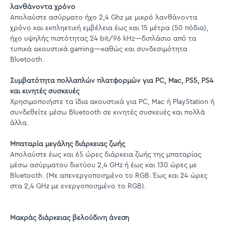
λανθάνοντα χρόνο
Απολαύστε ασύρματο ήχο 2,4 Ghz με μικρό λανθάνοντα
χρόνο και εκπληκτική εμβέλεια έως και 15 μέτρα (50 πόδια),
ήχο υψηλής πιστότητας 24 bit/96 kHz—διπλάσιο από τα
τυπικά ακουστικά gaming—καθώς και συνδεσιμότητα
Bluetooth.
Συμβατότητα πολλαπλών πλατφορμών για PC, Mac, PS5, PS4
και κινητές συσκευές
Χρησιμοποιήστε τα ίδια ακουστικά για PC, Mac ή PlayStation ή
συνδεθείτε μέσω Bluetooth σε κινητές συσκευές και πολλά
άλλα.
Μπαταρία μεγάλης διάρκειας ζωής
Απολαύστε έως και 65 ώρες διάρκεια ζωής της μπαταρίας
μέσω ασύρματου δικτύου 2,4 GHz ή έως και 130 ώρες με
Bluetooth. (Με απενεργοποιημένο το RGB. Έως και 24 ώρες
στα 2,4 GHz με ενεργοποιημένο το RGB).
Μακράς διάρκειας βελούδινη άνεση