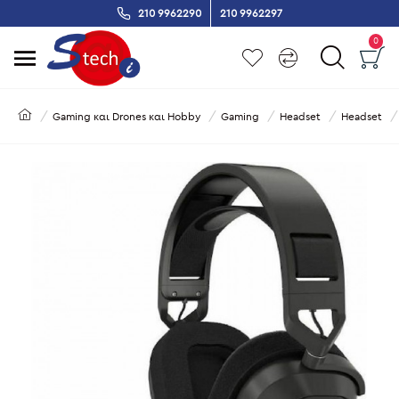
210 9962290
210 9962297
0
Gaming και Drones και Hobby
Gaming
Headset
Headset