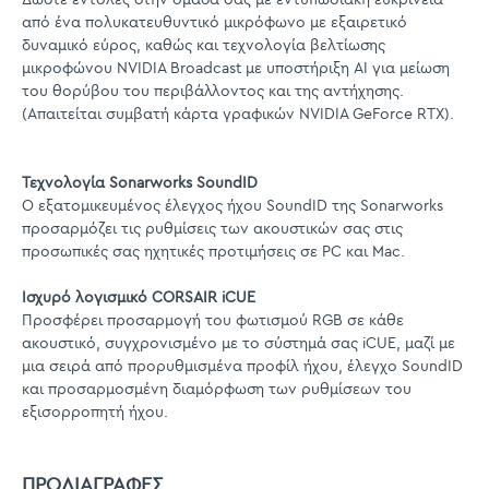
από ένα πολυκατευθυντικό μικρόφωνο με εξαιρετικό
δυναμικό εύρος, καθώς και τεχνολογία βελτίωσης
μικροφώνου NVIDIA Broadcast με υποστήριξη AI για μείωση
του θορύβου του περιβάλλοντος και της αντήχησης.
(Απαιτείται συμβατή κάρτα γραφικών NVIDIA GeForce RTX).
Τεχνολογία Sonarworks SoundID
Ο εξατομικευμένος έλεγχος ήχου SoundID της Sonarworks
προσαρμόζει τις ρυθμίσεις των ακουστικών σας στις
προσωπικές σας ηχητικές προτιμήσεις σε PC και Mac.
Ισχυρό λογισμικό CORSAIR iCUE
Προσφέρει προσαρμογή του φωτισμού RGB σε κάθε
ακουστικό, συγχρονισμένο με το σύστημά σας iCUE, μαζί με
μια σειρά από προρυθμισμένα προφίλ ήχου, έλεγχο SoundID
και προσαρμοσμένη διαμόρφωση των ρυθμίσεων του
εξισορροπητή ήχου.
ΠΡΟΔΙΑΓΡΑΦΕΣ