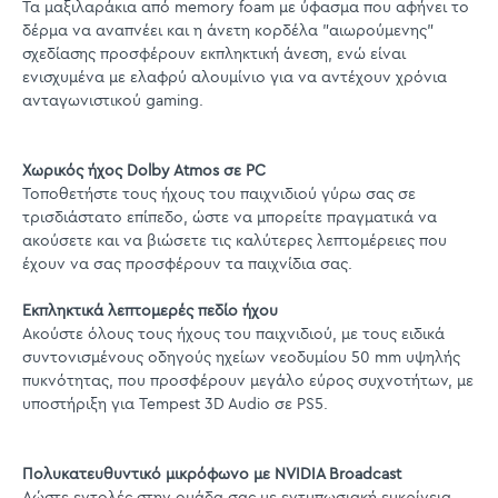
Τα μαξιλαράκια από memory foam με ύφασμα που αφήνει το
δέρμα να αναπνέει και η άνετη κορδέλα "αιωρούμενης"
σχεδίασης προσφέρουν εκπληκτική άνεση, ενώ είναι
ενισχυμένα με ελαφρύ αλουμίνιο για να αντέχουν χρόνια
ανταγωνιστικού gaming.
Χωρικός ήχος Dolby Atmos σε PC
Τοποθετήστε τους ήχους του παιχνιδιού γύρω σας σε
τρισδιάστατο επίπεδο, ώστε να μπορείτε πραγματικά να
ακούσετε και να βιώσετε τις καλύτερες λεπτομέρειες που
έχουν να σας προσφέρουν τα παιχνίδια σας.
Εκπληκτικά λεπτομερές πεδίο ήχου
Ακούστε όλους τους ήχους του παιχνιδιού, με τους ειδικά
συντονισμένους οδηγούς ηχείων νεοδυμίου 50 mm υψηλής
πυκνότητας, που προσφέρουν μεγάλο εύρος συχνοτήτων, με
υποστήριξη για Tempest 3D Audio σε PS5.
Πολυκατευθυντικό μικρόφωνο με NVIDIA Broadcast
Δώστε εντολές στην ομάδα σας με εντυπωσιακή ευκρίνεια