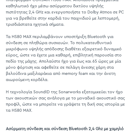
καθηλωτικό ήχο μέσω ασύρματου δικτύου υψηλής
πιστότητας 2,4 GHz και ενεργοποιήστε το Dolby Atmos σε PC
για να βρεθείτε στην καρδιά του παιχνιδιού με λεπτομερή,
τρισδιάστατα ηχητικά σήματα.
Τα HS80 MAX περιλαμβάνουν υποστήριξη Bluetooth για
σύνδεση σε πληθώρα συσκευών. Το πολυκατευθυντικό
μικρόφωνο υψηλής απόδοσης διαθέτει εξαιρετικό δυναμικό
εύρος, ώστε να έχετε μια καθαρή, επιβλητική παρουσία στο
πεδίο της μάχης. Απολαύστε ήχο για έως και 65 ώρες με μία
μόνο φόρτιση και αφεθείτε σε πελάγη άνεσης χάρη στα
βελούδινα μαξιλαράκια από memory foam και την άνετη
αιωρούμενη κορδέλα.
Η τεχνολογία SoundID της Sonarworks εξατομικεύει τον ήχο
των ακουστικών σας ανάλογα με το μοναδικό ακουστικό σας
προφίλ, ώστε να μπορείτε να γράψετε τη δική σας ιστορία με
τα HS80 MAX.
Ασύρματη σύνδεση και σύνδεση Bluetooth 2,4 Ghz με χαμηλό