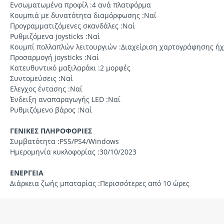
Ενσωματωμένα προφίλ :4 ανά πλατφόρμα
Κουμπιά με δυνατότητα διαμόρφωσης :Ναί
Προγραμματιζόμενες σκανδάλες :Ναί
Ρυθμιζόμενα joysticks :Ναί
Κουμπί πολλαπλών λειτουργιών :Διαχείριση χαρτογράφησης ή
Προσαρμογή joysticks :Ναί
Κατευθυντικό μαξιλαράκι :2 μορφές
Συντομεύσεις :Ναί
Ελεγχος έντασης :Ναί
Ένδειξη αναπαραγωγής LED :Ναί
Ρυθμιζόμενο βάρος :Ναί
ΓΕΝΙΚΕΣ ΠΛΗΡΟΦΟΡΙΕΣ
Συμβατότητα :PS5/PS4/Windows
Ημερομηνία κυκλοφορίας :30/10/2023
ΕΝΕΡΓΕΙΑ
Διάρκεια ζωής μπαταρίας :Περισσότερες από 10 ώρες