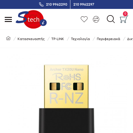
210 9962290
210 9962297
0
Κατασκευαστής
TP-LINK
Τεχνολογία
Περιφερειακά
Δικ