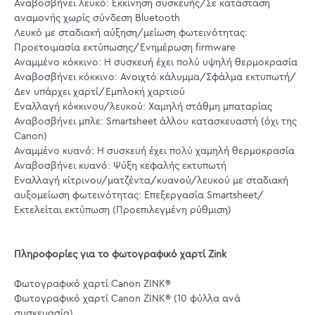
Αναβοσβήνει λευκό: Εκκίνηση συσκευής/Σε κατάσταση
αναμονής χωρίς σύνδεση Bluetooth
Λευκό με σταδιακή αύξηση/μείωση φωτεινότητας:
Προετοιμασία εκτύπωσης/Ενημέρωση firmware
Αναμμένο κόκκινο: Η συσκευή έχει πολύ υψηλή θερμοκρασία
Αναβοσβήνει κόκκινο: Ανοιχτό κάλυμμα/Σφάλμα εκτυπωτή/
Δεν υπάρχει χαρτί/Εμπλοκή χαρτιού
Εναλλαγή κόκκινου/λευκού: Χαμηλή στάθμη μπαταρίας
Αναβοσβήνει μπλε: Smartsheet άλλου κατασκευαστή (όχι της
Canon)
Αναμμένο κυανό: Η συσκευή έχει πολύ χαμηλή θερμοκρασία
Αναβοσβήνει κυανό: Ψύξη κεφαλής εκτυπωτή
Εναλλαγή κίτρινου/ματζέντα/κυανού/λευκού με σταδιακή
αυξομείωση φωτεινότητας: Επεξεργασία Smartsheet/
Εκτελείται εκτύπωση (Προεπιλεγμένη ρύθμιση)
Πληροφορίες για το φωτογραφικό χαρτί Zink
Φωτογραφικό χαρτί Canon ZINK®
Φωτογραφικό χαρτί Canon ZINK® (10 φύλλα ανά
συσκευασία)