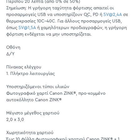
Περίπου 20 λεπτά (από 0% σε 50%)
Σημείωση: Η γρήγορη ταχύτητα φόρτισης απαιτεί οι
προσαρμογείς USB να υποστηρίζουν QC, PD ή
5V@2,4A
σε
θερμοκρασίες 10C–40C. Για άλλους προσαρμογείς USB,
όπως
5V@1,5A
ή χαμηλότερων προδιαγραφών, η γρήγορη
φόρτιση ενδέχεται να μην υποστηρίζεται.
Οθόνη
Δ/Υ
Πίνακας ελέγχου
1. Πλήκτρο λειτουργίας
Υποστηριζόμενοι τύποι υλικών
Φωτογραφικό χαρτί Canon ZINK®, προ-κομμένο
αυτοκόλλητο Canon ZINK®
Μέγιστο μέγεθος χαρτιού
2,0 x 3,0
Χωρητικότητα χαρτιού
Έως 10 φύλλα φωτογραφικού χαρτιού Canon ZINK® + 1