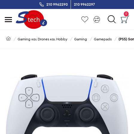
210 9962290
210 9962297
0
Gaming και Drones και Hobby
Gaming
Gamepads
(PS5) Son