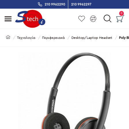
210 9962290
210 9962297
0
Τεχνολογία
Περιφερειακά
Desktop/Laptop Headset
Poly 