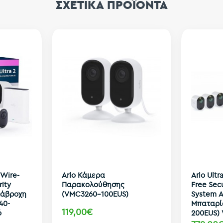
ΣΧΕΤΙΚΑ ΠΡΟΪΟΝΤΑ
 Wire-
Arlo Κάμερα
Arlo Ultr
rity
Παρακολούθησης
Free Sec
ιάβροχη
(VMC3260-100EUS)
System 
40-
Μπαταρία
119,00€
ό
200EUS)