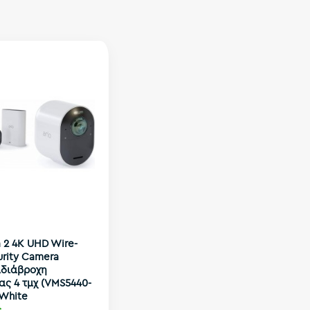
a 2 4K UHD Wire-
urity Camera
Αδιάβροχη
ς 4 τμχ (VMS5440-
 White