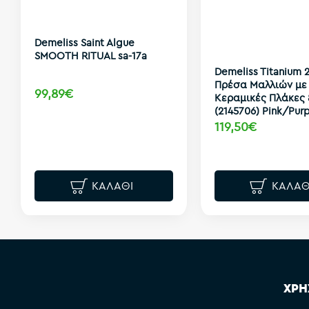
Demeliss Saint Algue
SMOOTH RITUAL sa-17a
Demeliss Titanium 2
Πρέσα Μαλλιών με 
99,89€
Κεραμικές Πλάκες
(2145706) Pink/Purp
119,50€
ΚΑΛΆΘΙ
ΚΑΛΆΘ
ΧΡΗ