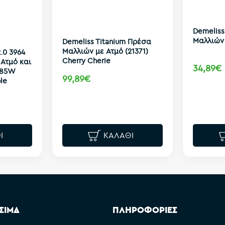
Demeliss
Μαλλιών
Demeliss Titanium Πρέσα
Μαλλιών με Ατμό (21371)
.0 3964
Cherry Cherie
Ατμό και
34,89€
 85W
99,89€
le
Ι
ΚΑΛΆΘΙ
ΣΙΜΑ
ΠΛΗΡΟΦΟΡΙΕΣ