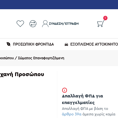
0
ΣΎΝΔΕΣΗ/ΕΓΓΡΑΦΉ
ΠΡΟΣΩΠΙΚΗ ΦΡΟΝΤΙΔΑ
ΕΞΟΠΛΙΣΜΌΣ ΑΥΤΟΚΙΝΉΤ
 Προσώπου / Σώματος Επαναφορτιζόμενη
Μηχανή Προσώπου
Απαλλαγή ΦΠΑ για
επαγγελματίες
Απαλλαγή ΦΠΑ με βάση το
άρθρο 39α
άμεσα χωρίς καμία