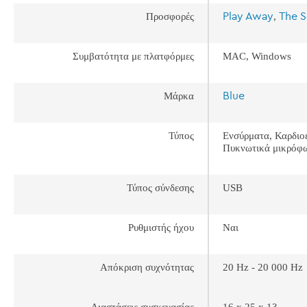
Play Away
The S
Προσφορές
,
Συμβατότητα με πλατφόρμες
MAC, Windows
Blue
Μάρκα
Τύπος
Ενσύρματα, Καρδιο
Πυκνωτικά μικρόφ
Τύπος σύνδεσης
USB
Ρυθμιστής ήχου
Ναι
Απόκριση συχνότητας
20 Hz - 20 000 Hz
Διαστάσεις συσκευασίας
16 x 25 x 13