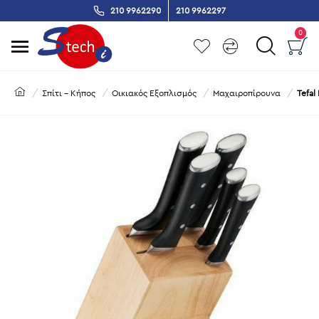
210 9962290
210 9962297
0
Σπίτι - Κήπος
Οικιακός Εξοπλισμός
Μαχαιροπίρουνα
Tefal