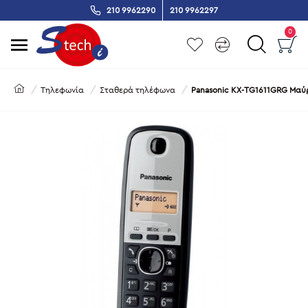
210 9962290
210 9962297
0
Τηλεφωνία
Σταθερά τηλέφωνα
Panasonic KX-TG1611GRG Μα