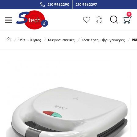
210 9962290
210 9962297
0
Σπίτι - Κήπος
Μικροσυσκευές
Τοστιέρες - Φρυγανιέρες
BR