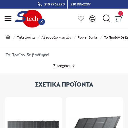
210 9962290
210 9962297
0
Τηλεφωνία
Αξεσουάρ κινητών
Power Banks
Το Προϊόν δε β
Το Προϊόν δε βρέθηκε!
Συνέχεια
ΣΧΕΤΙΚΑ ΠΡΟΪΟΝΤΑ